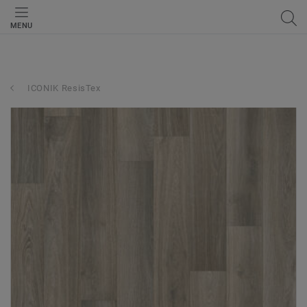
MENU
ICONIK ResisTex