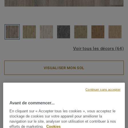
Voir tous les décors (64)
VISUALISER MON SOL
Rouleaux PVC
Continuer sans accepter
ICONIK ResisTex - Slow Oak
BROWN
Avant de commencer...
En cliquant sur « Accepter tous les cookies », vous acceptez le
stockage de cookies sur votre appareil pour améliorer la
La collection de revêtements de sol en vinyle ICONIK
navigation sur le site, analyser son utilisation et contribuer à nos
ResisTex pour le logement est la solution idéale pour une
efforts de marketing.
Cookies