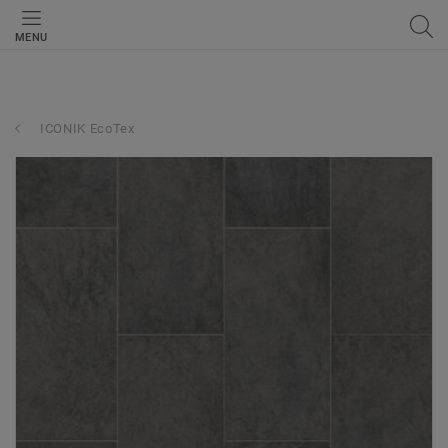
MENU
ICONIK EcoTex