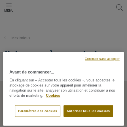
MENU
Meximieux
bricomarche-meximieux
Continuer sans accepter
ROUTE DE CHALAMONT, 1800, Meximieux, Auvergne-Rhône-
Alpes, France
Avant de commencer...
En cliquant sur « Accepter tous les cookies », vous acceptez le
stockage de cookies sur votre appareil pour améliorer la
navigation sur le site, analyser son utilisation et contribuer à nos
efforts de marketing.
Cookies
Paramètres des cookies
Autoriser tous les cookies