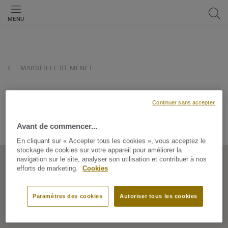
MENU
MARSEILLE ST MENET
st maclou - marseille st me
Continuer sans accepter
RTE DEPARTEMENTALE N 2, 13011, MARSEILLE ST MENET,
Avant de commencer...
Bouches-du-Rhône, France
En cliquant sur « Accepter tous les cookies », vous acceptez le
stockage de cookies sur votre appareil pour améliorer la
navigation sur le site, analyser son utilisation et contribuer à nos
efforts de marketing.
Cookies
Paramètres des cookies
Autoriser tous les cookies