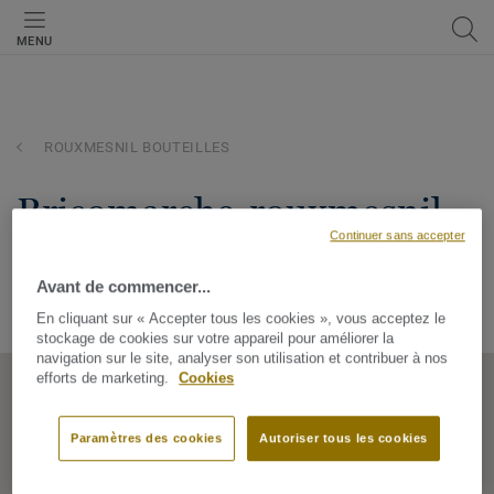
MENU
ROUXMESNIL BOUTEILLES
bricomarche-rouxmesnil
Continuer sans accepter
bouteilles
Avant de commencer...
Z.I. - CD 154 E, 76370, ROUXMESNIL BOUTEILLES, Normandie,
France
En cliquant sur « Accepter tous les cookies », vous acceptez le
stockage de cookies sur votre appareil pour améliorer la
navigation sur le site, analyser son utilisation et contribuer à nos
efforts de marketing.
Cookies
Paramètres des cookies
Autoriser tous les cookies