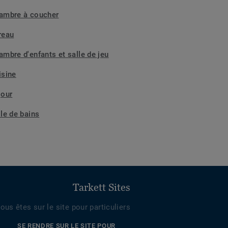
ambre à coucher
reau
ambre d'enfants et salle de jeu
isine
jour
lle de bains
Tarkett Sites
ous êtes sur le site pour particuliers
SE RENDRE SUR LE SITE POUR