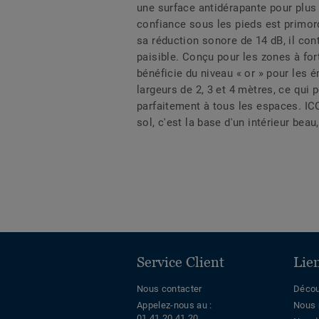
une surface antidérapante pour plus 
confiance sous les pieds est primord
sa réduction sonore de 14 dB, il con
paisible. Conçu pour les zones à for
bénéficie du niveau « or » pour les 
largeurs de 2, 3 et 4 mètres, ce qui 
parfaitement à tous les espaces. IC
sol, c'est la base d'un intérieur beau
Service Client
Lie
Nous contacter
Décou
Appelez-nous au :
Nous 
01 41 20 41 20