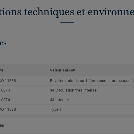
ations techniques et environn
es
me
Valeur Tarkett
SO 11638
Revêtements de sol hétérogènes sur mousse à b
10874
34 Circulation très intense
10874
43 Intense
SO 11638
Type I
ées