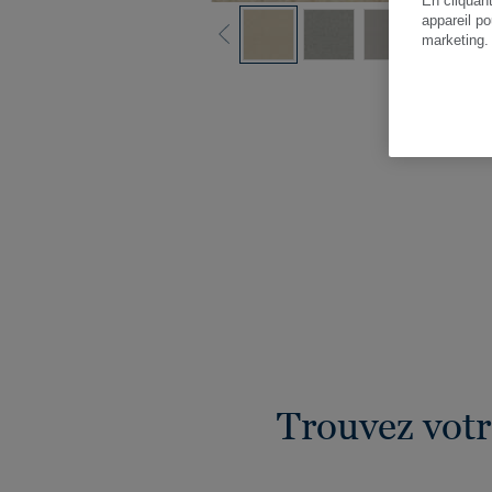
En cliquan
appareil po
marketing
Vo
Trouvez votr