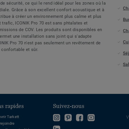
de sécurité, ce qui le rend idéal pour les zones où la
Ch
iale. Grâce à son excellent confort acoustique et à
tribue à créer un environnement plus calme et plus
Bu
t trafic, ICONIK Pro 70 est sans phtalates et
émissions de COV. Les produits sont disponibles en
Ch
permet une installation sans joint qui s'adapte
Cu
ONIK Pro 70 n'est pas seulement un revêtement de
, confortable et sûr.
Sé
Sa
ns rapides
Suivez-nous
Follow
Follow
Devenez
Regardez
vrir Tarkett
V
rejoindre
us
us
fan
sur
Follow