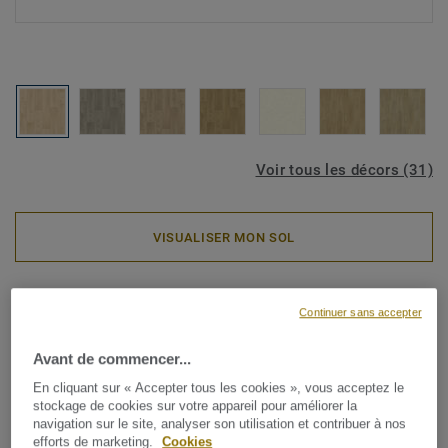
Voir tous les décors (31)
VISUALISER MON SOL
Rouleaux PVC
Continuer sans accepter
Iconik Pro 70 - Swan BLOND
Avant de commencer...
Transformez votre espace avec ICONIK Pro 70, une
En cliquant sur « Accepter tous les cookies », vous acceptez le
collection de revêtements de sol en vinyle qui allie
stockage de cookies sur votre appareil pour améliorer la
élégance et fonctionnalité au quotidien. Ses décors
navigation sur le site, analyser son utilisation et contribuer à nos
inspirés du bois, du béton et de la céramique apportent une
efforts de marketing.
Cookies