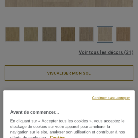
Voir tous les décors (31)
VISUALISER MON SOL
Rouleaux PVC
Continuer sans accepter
Iconik Pro 70 - Winter Pine
SOFT BEIG
Avant de commencer...
En cliquant sur « Accepter tous les cookies », vous acceptez le
Transformez votre espace avec ICONIK Pro 70, une
stockage de cookies sur votre appareil pour améliorer la
navigation sur le site, analyser son utilisation et contribuer à nos
collection de revêtements de sol en vinyle qui allie
efforts de marketing.
Cookies