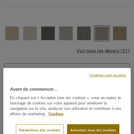
Voir tous les décors (21)
VISUALISER MON SOL
Continuer sans accepter
Avant de commencer...
Lames et dalles PVC
Starfloor Click Ultimate 55 -
En cliquant sur « Accepter tous les cookies », vous acceptez le
stockage de cookies sur votre appareil pour améliorer la
Weathered Oak BROWN
navigation sur le site, analyser son utilisation et contribuer à nos
efforts de marketing.
Cookies
Vous cherchez les meilleurs résultats dans les meilleurs
délais pour rénover votre intérieur ? La nouvelle Starfloor
Paramètres des cookies
Autoriser tous les cookies