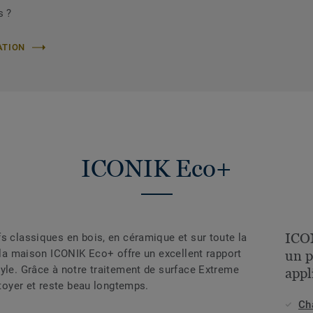
s ?
ATION
ICONIK Eco+
ICO
s classiques en bois, en céramique et sur toute la
r la maison ICONIK Eco+ offre un excellent rapport
un p
tyle. Grâce à notre traitement de surface Extreme
appl
ttoyer et reste beau longtemps.
Ch