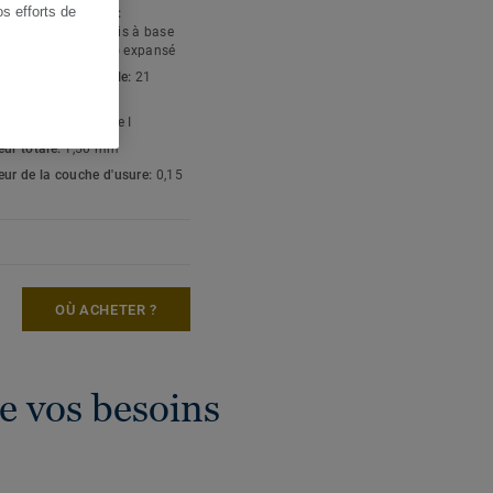
os efforts de
e revêtement de sol:
ments de sol amortis à base
(chlorure de vinyle) expansé
d'usage résidentielle:
21
é
 en agent liant:
Type I
eur totale:
1,50 mm
eur de la couche d'usure:
0,15
OÙ ACHETER ?
e vos besoins