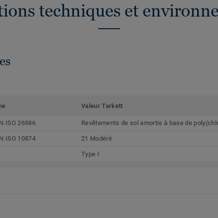
ations techniques et environn
es
me
Valeur Tarkett
N ISO 26986
Revêtements de sol amortis à base de poly(chl
N ISO 10874
21 Modéré
Type I