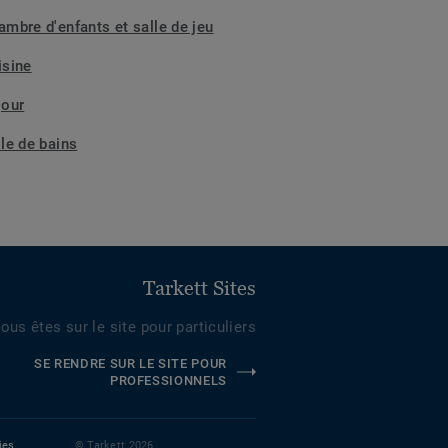
ambre d'enfants et salle de jeu
isine
jour
lle de bains
Tarkett Sites
ous êtes sur le site pour particuliers
SE RENDRE SUR LE SITE POUR
PROFESSIONNELS
ies
© Tarkett 2026