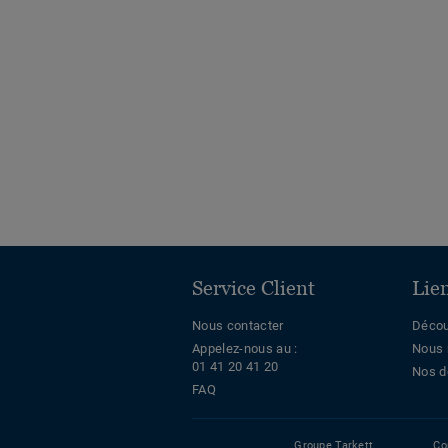
Service Client
Lie
Nous contacter
Décou
Appelez-nous au :
Nous 
01 41 20 41 20
Nos d
FAQ
Groupe Tarkett
Co