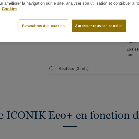
couche d'usure de 0,15 mm
ur améliorer la navigation sur le site, analyser son utilisation et contribuer à n
Type d
Revête
.
Cookies
Réduction du bruit de 12 dB
de poly
Très résistant aux éraflures, aux
rayures et aux taches
Classe 
ir tous les décors (13)
Paramètres des cookies
Autoriser tous les cookies
Modér
Garantie de 5 ans
Teneur
Epaiss
Epaiss
mm
Rouleau (3 réf.)
e ICONIK Eco+ en fonction d