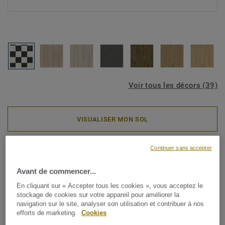
Voir tous les décors (39)
VISUALISER MON SOL
Continuer sans accepter
Rouleaux PVC
ICONIK Resist - Logis BLACK
Avant de commencer...
& WHITE
En cliquant sur « Accepter tous les cookies », vous acceptez le
stockage de cookies sur votre appareil pour améliorer la
navigation sur le site, analyser son utilisation et contribuer à nos
Notre collection haute performance la plus vendue pour
efforts de marketing.
Cookies
les zones à fort trafic, disponible dans une large gamme de