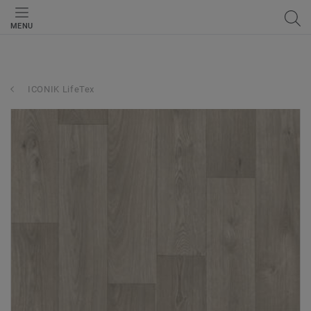
MENU
ICONIK LifeTex