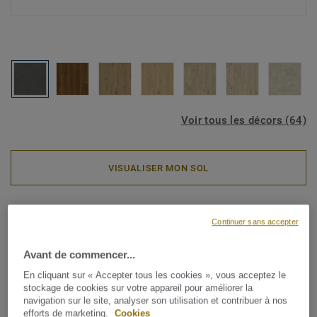
Voir tous les décors (64)
VISUALISER MON SOL
Rouleaux PVC
Continuer sans accepter
ICONIK ResisTex - Nero
Marquine BLACK
Avant de commencer...
En cliquant sur « Accepter tous les cookies », vous acceptez le
stockage de cookies sur votre appareil pour améliorer la
La collection de revêtements de sol en vinyle ICONIK
navigation sur le site, analyser son utilisation et contribuer à nos
ResisTex pour le logement est la solution idéale pour une
efforts de marketing.
Cookies