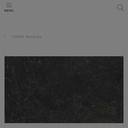
MENU
ICONIK ResisTex