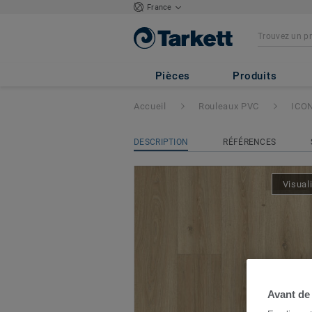
France
ICONIK ResisTex
Pièces
Produits
Accueil
Rouleaux PVC
ICON
DESCRIPTION
RÉFÉRENCES
Visual
Avant de