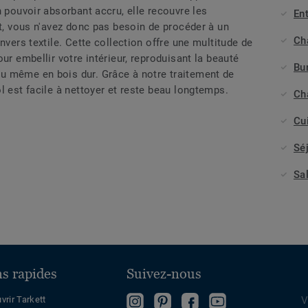
n pouvoir absorbant accru, elle recouvre les
Ent
rt, vous n'avez donc pas besoin de procéder à un
Ch
nvers textile. Cette collection offre une multitude de
ur embellir votre intérieur, reproduisant la beauté
Bu
u même en bois dur. Grâce à notre traitement de
l est facile à nettoyer et reste beau longtemps.
Ch
Cu
Sé
Sa
ns rapides
Suivez-nous
Follow
Follow
Devenez
Regardez
vrir Tarkett
V