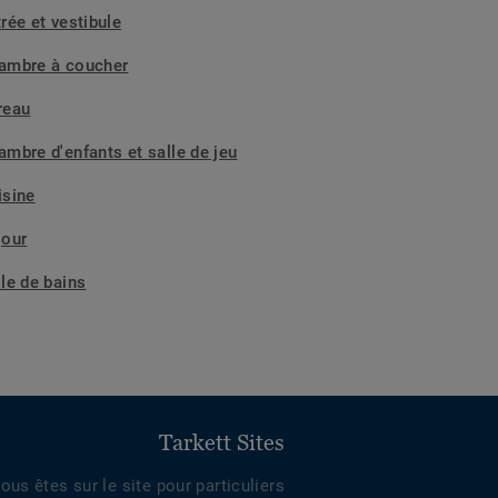
rée et vestibule
ambre à coucher
reau
ambre d'enfants et salle de jeu
isine
jour
lle de bains
Tarkett Sites
ous êtes sur le site pour particuliers