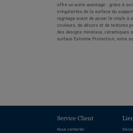
offre un autre avantage : grâce à so
irrégularités de la surface du suppo
ragréage avant de poser le vinyle à e
couleurs, de décors et de textures po
des designs minéraux, céramiques o
surface Extreme Protection, votre so
Service Client
Lie
Nous contacter
Décou