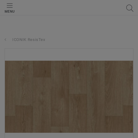
MENU
ICONIK ResisTex