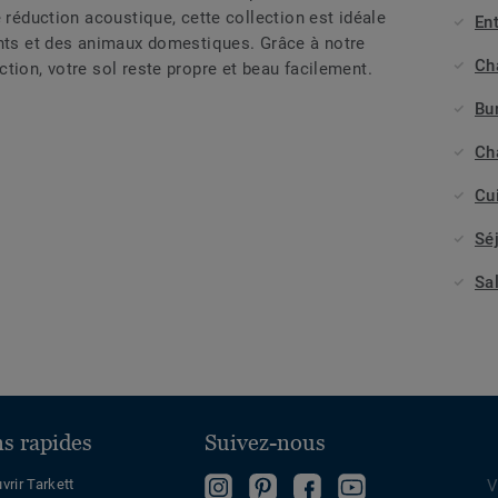
e réduction acoustique, cette collection est idéale
Ent
ants et des animaux domestiques. Grâce à notre
Ch
tion, votre sol reste propre et beau facilement.
Bu
Ch
Cu
Sé
Sa
ns rapides
Suivez-nous
Follow
Follow
Devenez
Regardez
vrir Tarkett
V