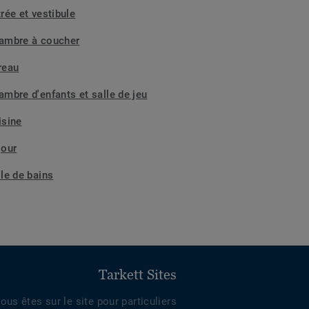
rée et vestibule
ambre à coucher
reau
ambre d'enfants et salle de jeu
isine
jour
lle de bains
Tarkett Sites
ous êtes sur le site pour particuliers