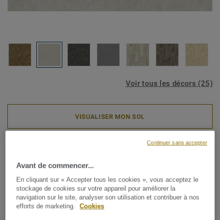
Voir tous les décors (25)
VISUALISER MON SOL
Continuer sans accepter
Rouleaux PVC
ICONIK Confort - Madras
Avant de commencer...
GREY
En cliquant sur « Accepter tous les cookies », vous acceptez le
stockage de cookies sur votre appareil pour améliorer la
navigation sur le site, analyser son utilisation et contribuer à nos
Disponible dans une large gamme de designs et de
efforts de marketing.
Cookies
couleurs intemporels, la collection en vinyles pour la