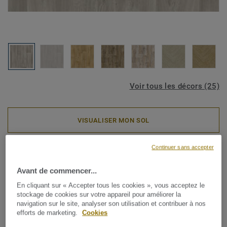
Voir tous les décors (25)
VISUALISER MON SOL
Continuer sans accepter
Rouleaux PVC
ICONIK Confort - Admiral
Avant de commencer...
GREGE
En cliquant sur « Accepter tous les cookies », vous acceptez le
stockage de cookies sur votre appareil pour améliorer la
navigation sur le site, analyser son utilisation et contribuer à nos
Disponible dans une large gamme de designs et de
efforts de marketing.
Cookies
couleurs intemporels, la collection en vinyles pour la